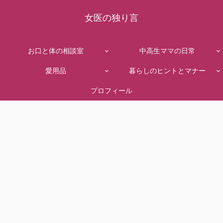
女医の独り言
お口と体の相談室
中高生ママの日常
愛用品
暮らしのヒントとマナー
プロフィール