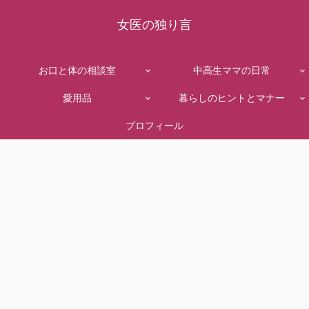
女医の独り言
お口と体の相談室
中高生ママの日常
愛用品
暮らしのヒントとマナー
プロフィール